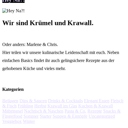
Wir sind Krümel und Krawall.
Oder anders: Marlene & Chris.
Hier teilen wir unsere kulinarische Leidenschaft mit euch. Neben
einfachen Basics findet ihr auch gelingsichere Rezepte aus der
gehobenen Küche und vieles mehr.
Kategorien
Beilagen
Dips & Saucen
Drinks & Cocktails
Elegant Essen
Fleisch
& Fisch
Frühling
Herbst
Krawall im Glas
Kuchen & Krawall
Mitbringsel
Nachtisch & Naschen
Pasta & Co.
Rezepte
Snacks &
Fingerfood
Sommer
Starter
Suppen & Eintöpfe
Uncategorized
Veggiebox
Winter