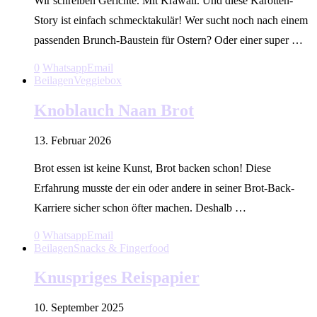
Wir schreiben Gerichte. Mit Krawall. Und diese Karotten-
Story ist einfach schmecktakulär! Wer sucht noch nach einem
passenden Brunch-Baustein für Ostern? Oder einer super …
0
Whatsapp
Email
Beilagen
Veggiebox
Knoblauch Naan Brot
13. Februar 2026
Brot essen ist keine Kunst, Brot backen schon! Diese
Erfahrung musste der ein oder andere in seiner Brot-Back-
Karriere sicher schon öfter machen. Deshalb …
0
Whatsapp
Email
Beilagen
Snacks & Fingerfood
Knuspriges Reispapier
10. September 2025