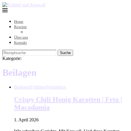
Home
Rezepte
Über uns
Kontakt
Suche
Kategorie:
Beilagen
Beilagen
Frühling
Veggiebox
Crispy Chili Honig Karotten | Feta |
Macadamia
1. April 2026