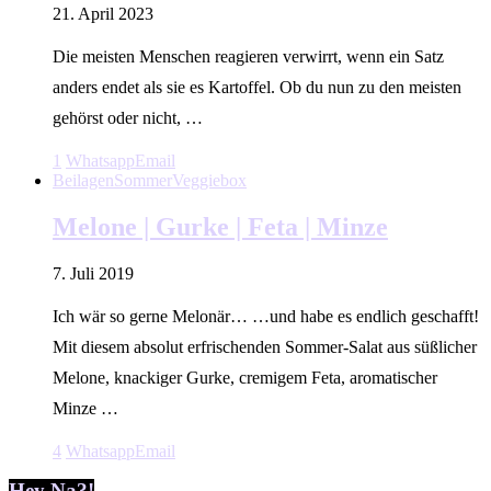
21. April 2023
Die meisten Menschen reagieren verwirrt, wenn ein Satz
anders endet als sie es Kartoffel. Ob du nun zu den meisten
gehörst oder nicht, …
1
Whatsapp
Email
Beilagen
Sommer
Veggiebox
Melone | Gurke | Feta | Minze
7. Juli 2019
Ich wär so gerne Melonär… …und habe es endlich geschafft!
Mit diesem absolut erfrischenden Sommer-Salat aus süßlicher
Melone, knackiger Gurke, cremigem Feta, aromatischer
Minze …
4
Whatsapp
Email
Hey Na?!