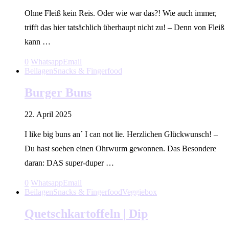
Ohne Fleiß kein Reis. Oder wie war das?! Wie auch immer,
trifft das hier tatsächlich überhaupt nicht zu! – Denn von Fleiß
kann …
0
Whatsapp
Email
Beilagen
Snacks & Fingerfood
Burger Buns
22. April 2025
I like big buns an´ I can not lie. Herzlichen Glückwunsch! –
Du hast soeben einen Ohrwurm gewonnen. Das Besondere
daran: DAS super-duper …
0
Whatsapp
Email
Beilagen
Snacks & Fingerfood
Veggiebox
Quetschkartoffeln | Dip