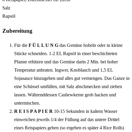
Salz
Rapsöl
Zubereitung
Für die
F Ü L L U N G
das Gemüse hobeln oder in kleine
Stücke schneiden. 1-2 EL Rapsöl in einer beschichteten
Pfanne erhitzen und das Gemüse darin 2 Min. bei hoher
Temperatur anbraten. Ingwer, Knoblauch und 1,5 EL
Sojasauce hinzugeben und alles gut vermengen. Das Ganze in
eine Schüssel umfüllen, mit Salz abschmecken und ziehen
lassen. Währenddessen Cashewkerne grob hacken und
untermischen.
R E I S P A P I E R
10-15 Sekunden in kaltem Wasser
einweichen jeweils 1/4 der Füllung auf das untere Drittel
eines Reispapiers geben (so ergeben es später 4 Rice Rolls)