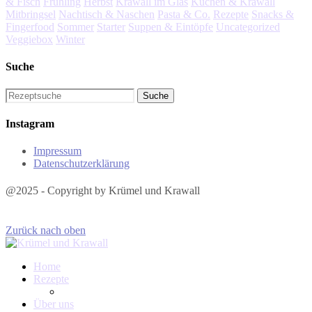
& Fisch
Frühling
Herbst
Krawall im Glas
Kuchen & Krawall
Mitbringsel
Nachtisch & Naschen
Pasta & Co.
Rezepte
Snacks &
Fingerfood
Sommer
Starter
Suppen & Eintöpfe
Uncategorized
Veggiebox
Winter
Suche
Instagram
Impressum
Datenschutzerklärung
@2025 - Copyright by Krümel und Krawall
Zurück nach oben
Home
Rezepte
Über uns