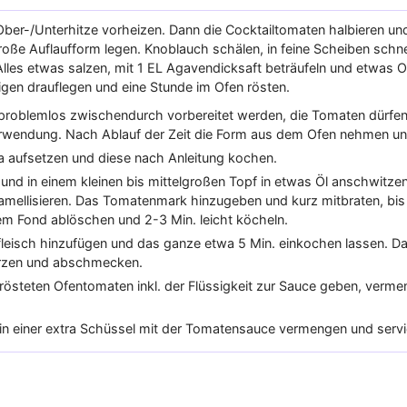
ber-/Unterhitze vorheizen. Dann die Cocktailtomaten halbieren und
roße Auflaufform legen. Knoblauch schälen, in feine Scheiben schn
Alles etwas salzen, mit 1 EL Agavendicksaft beträufeln und etwas 
gen drauflegen und eine Stunde im Ofen rösten.
 problemlos zwischendurch vorbereitet werden, die Tomaten dürfen
erwendung. Nach Ablauf der Zeit die Form aus dem Ofen nehmen un
a aufsetzen und diese nach Anleitung kochen.
 und in einem kleinen bis mittelgroßen Topf in etwas Öl anschwitze
mellisieren. Das Tomatenmark hinzugeben und kurz mitbraten, bis e
em Fond ablöschen und 2-3 Min. leicht köcheln.
eisch hinzufügen und das ganze etwa 5 Min. einkochen lassen. Dan
rzen und abschmecken.
rösteten Ofentomaten inkl. der Flüssigkeit zur Sauce geben, verm
in einer extra Schüssel mit der Tomatensauce vermengen und servi