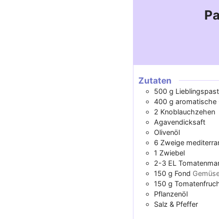
Pa
Zutaten
500
g
Lieblingspas
400
g
aromatische 
2
Knoblauchzehen
Agavendicksaft
Olivenöl
6
Zweige
mediterra
1
Zwiebel
2-3
EL
Tomatenma
150
g
Fond
Gemüse 
150
g
Tomatenfruch
Pflanzenöl
Salz & Pfeffer