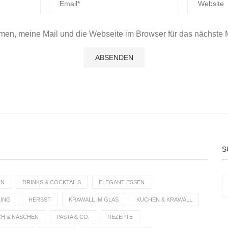
en, meine Mail und die Webseite im Browser für das nächste 
S
EN
DRINKS & COCKTAILS
ELEGANT ESSEN
ING
HERBST
KRAWALL IM GLAS
KUCHEN & KRAWALL
CH & NASCHEN
PASTA & CO.
REZEPTE