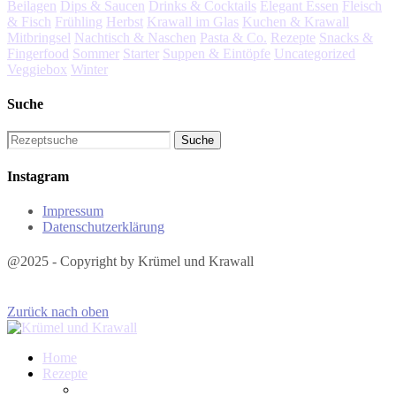
Beilagen
Dips & Saucen
Drinks & Cocktails
Elegant Essen
Fleisch
& Fisch
Frühling
Herbst
Krawall im Glas
Kuchen & Krawall
Mitbringsel
Nachtisch & Naschen
Pasta & Co.
Rezepte
Snacks &
Fingerfood
Sommer
Starter
Suppen & Eintöpfe
Uncategorized
Veggiebox
Winter
Suche
Instagram
Impressum
Datenschutzerklärung
@2025 - Copyright by Krümel und Krawall
Zurück nach oben
Home
Rezepte