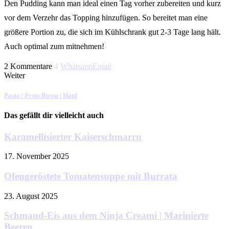
Den Pudding kann man ideal einen Tag vorher zubereiten und kurz
vor dem Verzehr das Topping hinzufügen. So bereitet man eine
größere Portion zu, die sich im Kühlschrank gut 2-3 Tage lang hält.
Auch optimal zum mitnehmen!
2 Kommentare
4
Whatsapp
Email
Weiter
Pasta | Pesto Rosso | Hanf
Das gefällt dir vielleicht auch
Karamellisierter Kaiserschmarrn
17. November 2025
Ofengeröstete Tomatensuppe mit Burrata
23. August 2025
Schmand-Eis aus dem Ninja Creami | Marinierte
Beeren