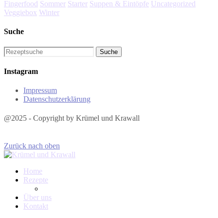
Fingerfood
Sommer
Starter
Suppen & Eintöpfe
Uncategorized
Veggiebox
Winter
Suche
Instagram
Impressum
Datenschutzerklärung
@2025 - Copyright by Krümel und Krawall
Zurück nach oben
Home
Rezepte
Über uns
Kontakt