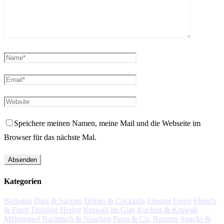
Speichere meinen Namen, meine Mail und die Webseite im
Browser für das nächste Mal.
Kategorien
Beilagen
Dips & Saucen
Drinks & Cocktails
Elegant Essen
Fleisch
& Fisch
Frühling
Herbst
Krawall im Glas
Kuchen & Krawall
Mitbringsel
Nachtisch & Naschen
Pasta & Co.
Rezepte
Snacks &