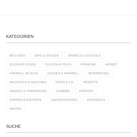
KATEGORIEN
BEILAGEN
DIPS & SAUCEN
DRINKS & COCKTAILS
ELEGANT ESSEN
FLEISCH & FISCH
FRÜHLING
HERBST
KRAWALL IM GLAS
KUCHEN & KRAWALL
MITBRINGSEL
NACHTISCH & NASCHEN
PASTA & CO.
REZEPTE
SNACKS & FINGERFOOD
SOMMER
STARTER
SUPPEN & EINTÖPFE
UNCATEGORIZED
VEGGIEBOX
WINTER
SUCHE