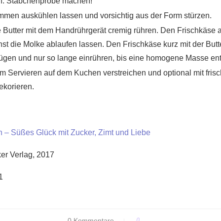
en. Stäbchenprobe machen!
men auskühlen lassen und vorsichtig aus der Form stürzen.
ie Butter mit dem Handrührgerät cremig rühren. Den Frischkäse
t die Molke ablaufen lassen. Den Frischkäse kurz mit der Butt
ügen und nur so lange einrühren, bis eine homogene Masse ent
m Servieren auf dem Kuchen verstreichen und optional mit fri
korieren.
 – Süßes Glück mit Zucker, Zimt und Liebe
er Verlag, 2017
1
0 Kommentare
0