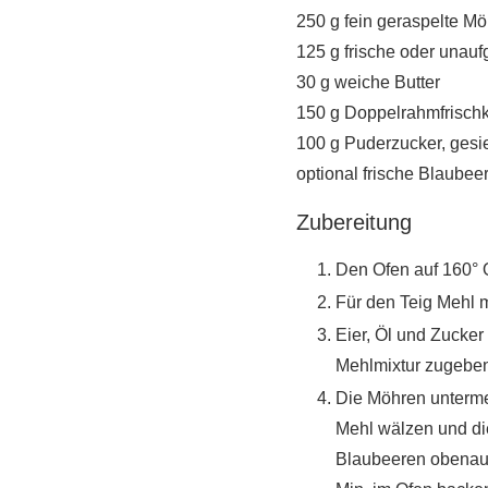
250 g fein geraspelte M
125 g frische oder unau
30 g weiche Butter
150 g Doppelrahmfrisch
100 g Puderzucker, gesi
optional frische Blaube
Zubereitung
Den Ofen auf 160° O
Für den Teig Mehl m
Eier, Öl und Zucke
Mehlmixtur zugeben
Die Möhren untermen
Mehl wälzen und die
Blaubeeren obenauf 