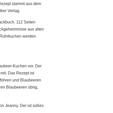
s Rezept stammt aus dem
ker Verlag.
ackbuch. 112 Seiten
ackgeheimnisse aus alten
te Rührkuchen werden
laubeer-Kuchen vor. Der
 mit. Das Rezept ist
 Möhren und Blaubeeren
ren Blaubeeren übrig,
on Jeanny. Der ist süßes