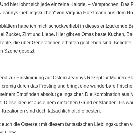
 Und hier lohnt sich jede einzelne Kalorie. – Versprochen! Da
Jeannys Lieblingskuchen“ von Virginia Horstmann aus dem Höl
blättern habe ich mich schockverliebt in dieses entzückende B
iel Zucker, Zimt und Liebe. Hier gibt es Omas beste Kuchen, B
zepte, die über Generationen erhalten geblieben sind. Belieb
in Szene gesetzt.
ssend zur Einstimmung auf Ostern Jeannys Rezept für Möhren-B
g, cremig durch das Frosting und bringt eine wunderbare Frische
meinem Empfinden absolut gelingsicher. Die Kombination aus
ut. Diese Idee ist aus einem einfachen Grund entstanden. Es wa
Kreationen sind doch tatsächlich oft die besten.
 euch die Osterzeit mit diesem fantastischen Lieblingskuchen v
nd Liebe.