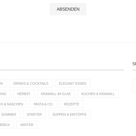
S
EN
DRINKS & COCKTAILS
ELEGANT ESSEN
ING
HERBST
KRAWALL IM GLAS
KUCHEN & KRAWALL
CH & NASCHEN
PASTA & CO.
REZEPTE
SOMMER
STARTER
SUPPEN & EINTÖPFE
IEBOX
WINTER