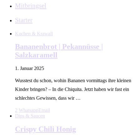
Mitbringsel
Starter
Kuchen & Krawall
Bananenbrot | Pekannüsse |
Salzkaramell
1. Januar 2025
Wusstest du schon, wohin Bananen vormittags ihre kleinen
Kinder bringen? – In die Chiquita. Jetzt haben wir fast ein
schlechtes Gewissen, dass wir …
2
Whatsapp
Email
Dips & Saucen
Crispy Chili Honig