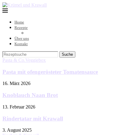
Home
Rezepte
Über uns
Kontakt
Suche
Pasta & Co.
Veggiebox
Pasta mit ofengerösteter Tomatensauce
16. März 2026
Knoblauch Naan Brot
13. Februar 2026
Rindertatar mit Krawall
3. August 2025