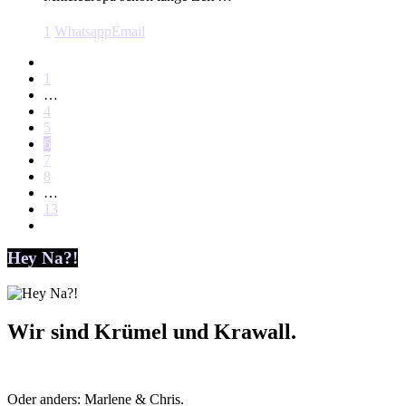
1
Whatsapp
Email
1
…
4
5
6
7
8
…
13
Hey Na?!
Wir sind Krümel und Krawall.
Oder anders: Marlene & Chris.