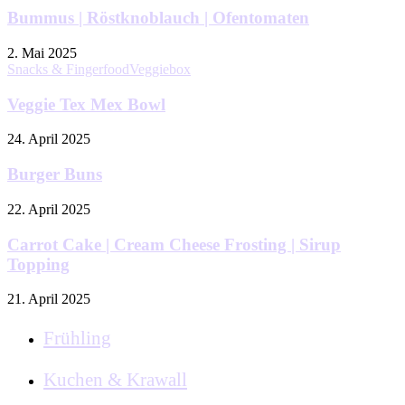
Bummus | Röstknoblauch | Ofentomaten
2. Mai 2025
Snacks & Fingerfood
Veggiebox
Veggie Tex Mex Bowl
24. April 2025
Burger Buns
22. April 2025
Carrot Cake | Cream Cheese Frosting | Sirup
Topping
21. April 2025
Frühling
Kuchen & Krawall