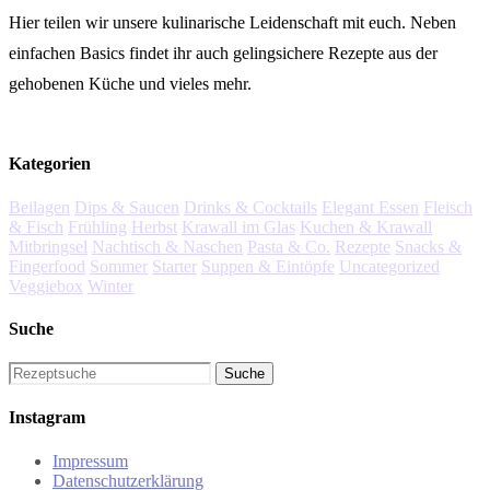
Hier teilen wir unsere kulinarische Leidenschaft mit euch. Neben
einfachen Basics findet ihr auch gelingsichere Rezepte aus der
gehobenen Küche und vieles mehr.
Kategorien
Beilagen
Dips & Saucen
Drinks & Cocktails
Elegant Essen
Fleisch
& Fisch
Frühling
Herbst
Krawall im Glas
Kuchen & Krawall
Mitbringsel
Nachtisch & Naschen
Pasta & Co.
Rezepte
Snacks &
Fingerfood
Sommer
Starter
Suppen & Eintöpfe
Uncategorized
Veggiebox
Winter
Suche
Instagram
Impressum
Datenschutzerklärung