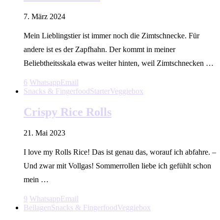
7. März 2024
Mein Lieblingstier ist immer noch die Zimtschnecke. Für
andere ist es der Zapfhahn. Der kommt in meiner
Beliebtheitsskala etwas weiter hinten, weil Zimtschnecken …
6
Whatsapp
Email
Snacks & Fingerfood
Starter
Veggiebox
Crispy Rice Rolls
21. Mai 2023
I love my Rolls Rice! Das ist genau das, worauf ich abfahre. –
Und zwar mit Vollgas! Sommerrollen liebe ich gefühlt schon
mein …
9
Whatsapp
Email
Beilagen
Snacks & Fingerfood
Veggiebox