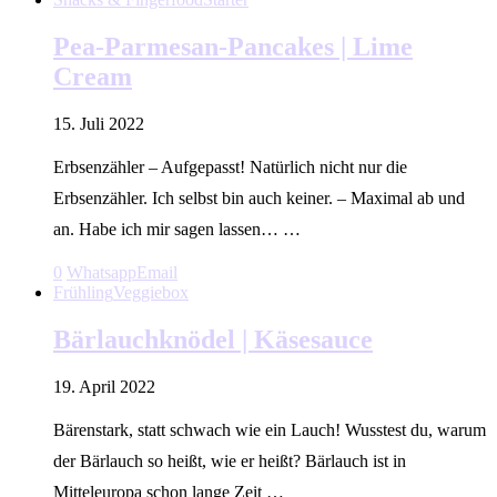
Pea-Parmesan-Pancakes | Lime
Cream
15. Juli 2022
Erbsenzähler – Aufgepasst! Natürlich nicht nur die
Erbsenzähler. Ich selbst bin auch keiner. – Maximal ab und
an. Habe ich mir sagen lassen… …
0
Whatsapp
Email
Frühling
Veggiebox
Bärlauchknödel | Käsesauce
19. April 2022
Bärenstark, statt schwach wie ein Lauch! Wusstest du, warum
der Bärlauch so heißt, wie er heißt? Bärlauch ist in
Mitteleuropa schon lange Zeit …