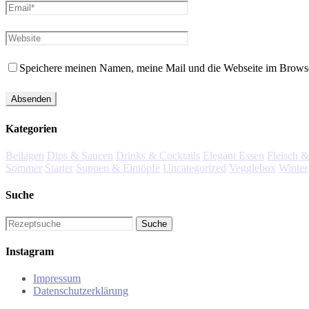
Speichere meinen Namen, meine Mail und die Webseite im Browser
Kategorien
Beilagen
Dips & Saucen
Drinks & Cocktails
Elegant Essen
Fleisch &
Sommer
Starter
Suppen & Eintöpfe
Uncategorized
Veggiebox
Winter
Suche
Instagram
Impressum
Datenschutzerklärung