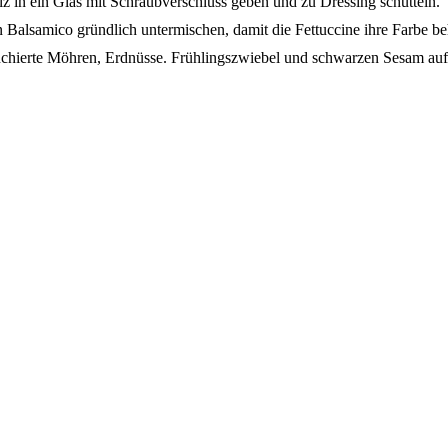
z in ein Glas mit Schraubverschluss geben und zu Dressing schütteln.
n Balsamico gründlich untermischen, damit die Fettuccine ihre Farbe be
hierte Möhren, Erdnüsse. Frühlingszwiebel und schwarzen Sesam auf d