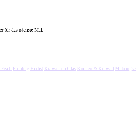
 für das nächste Mal.
 Fisch
Frühling
Herbst
Krawall im Glas
Kuchen & Krawall
Mitbringse