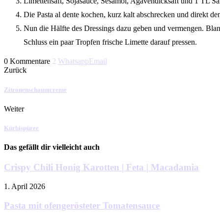
Limettensaft, Sojasauce, Sesamöl, Agavendicksaft und 1 TL Sal
Die Pasta al dente kochen, kurz kalt abschrecken und direkt de
Nun die Hälfte des Dressings dazu geben und vermengen. Blanc
Schluss ein paar Tropfen frische Limette darauf pressen.
0 Kommentare
2
Whatsapp
Email
Zurück
Zitronenschaumcreme
Weiter
Kürbispüree
Das gefällt dir vielleicht auch
Crispy Chili Honig Karotten | Feta | Macadamia
1. April 2026
Pasta mit ofengerösteter Tomatensauce