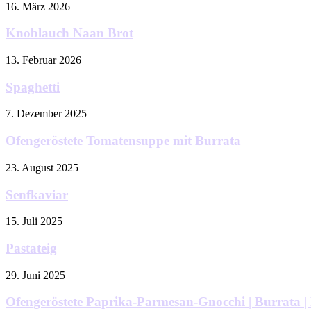
16. März 2026
Knoblauch Naan Brot
13. Februar 2026
Spaghetti
7. Dezember 2025
Ofengeröstete Tomatensuppe mit Burrata
23. August 2025
Senfkaviar
15. Juli 2025
Pastateig
29. Juni 2025
Ofengeröstete Paprika-Parmesan-Gnocchi | Burrata |