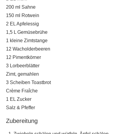
200 ml Sahne
150 ml Rotwein
2 EL Apfelessig
1,5 L Gemüsebrühe
1 kleine Zimtstange
12 Wacholderbeeren
12 Pimentkörner
3 Lorbeerblätter
Zimt, gemahlen
3 Scheiben Toastbrot
Crème Fraîche
1 EL Zucker
Salz & Pfeffer
Zubereitung
Zwiebeln schälen und würfeln. Äpfel schälen,