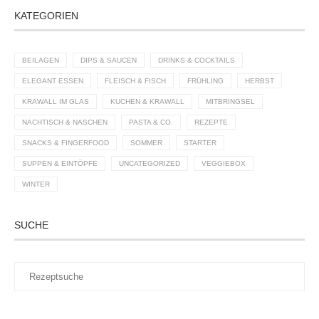
KATEGORIEN
BEILAGEN
DIPS & SAUCEN
DRINKS & COCKTAILS
ELEGANT ESSEN
FLEISCH & FISCH
FRÜHLING
HERBST
KRAWALL IM GLAS
KUCHEN & KRAWALL
MITBRINGSEL
NACHTISCH & NASCHEN
PASTA & CO.
REZEPTE
SNACKS & FINGERFOOD
SOMMER
STARTER
SUPPEN & EINTÖPFE
UNCATEGORIZED
VEGGIEBOX
WINTER
SUCHE